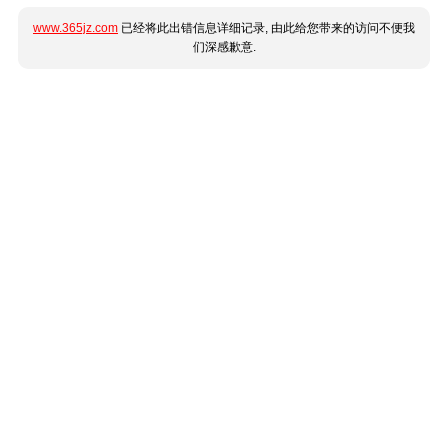
www.365jz.com
已经将此出错信息详细记录, 由此给您带来的访问不便我
们深感歉意.