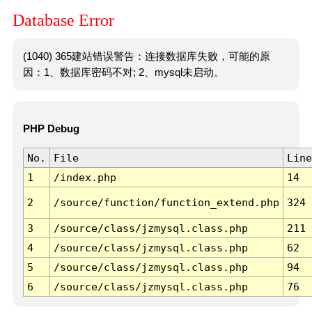
Database Error
(1040) 365建站错误警告：连接数据库失败，可能的原
因：1、数据库密码不对; 2、mysql未启动。
PHP Debug
No.
File
Line
1
/index.php
14
2
/source/function/function_extend.php
324
3
/source/class/jzmysql.class.php
211
4
/source/class/jzmysql.class.php
62
5
/source/class/jzmysql.class.php
94
6
/source/class/jzmysql.class.php
76