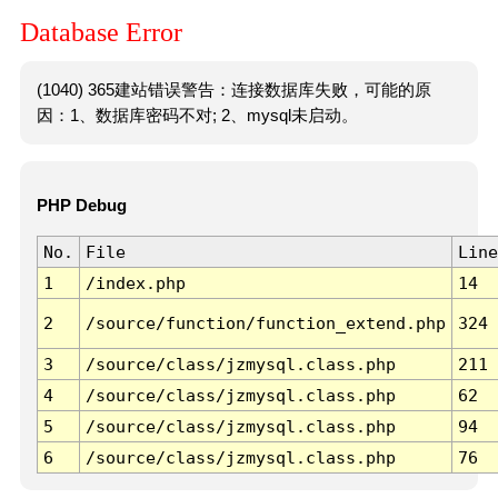
Database Error
(1040) 365建站错误警告：连接数据库失败，可能的原
因：1、数据库密码不对; 2、mysql未启动。
PHP Debug
No.
File
Line
1
/index.php
14
2
/source/function/function_extend.php
324
3
/source/class/jzmysql.class.php
211
4
/source/class/jzmysql.class.php
62
5
/source/class/jzmysql.class.php
94
6
/source/class/jzmysql.class.php
76