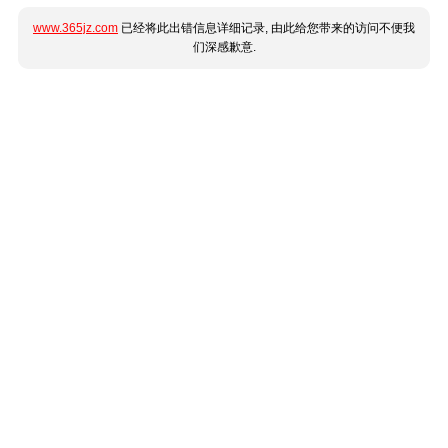
www.365jz.com
已经将此出错信息详细记录, 由此给您带来的访问不便我
们深感歉意.