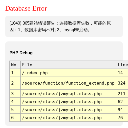
Database Error
(1040) 365建站错误警告：连接数据库失败，可能的原
因：1、数据库密码不对; 2、mysql未启动。
PHP Debug
No.
File
Line
1
/index.php
14
2
/source/function/function_extend.php
324
3
/source/class/jzmysql.class.php
211
4
/source/class/jzmysql.class.php
62
5
/source/class/jzmysql.class.php
94
6
/source/class/jzmysql.class.php
76