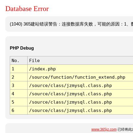
Database Error
(1040) 365建站错误警告：连接数据库失败，可能的原因：1、数
PHP Debug
No.
File
1
/index.php
2
/source/function/function_extend.php
3
/source/class/jzmysql.class.php
4
/source/class/jzmysql.class.php
5
/source/class/jzmysql.class.php
6
/source/class/jzmysql.class.php
www.365jz.com
已经将此