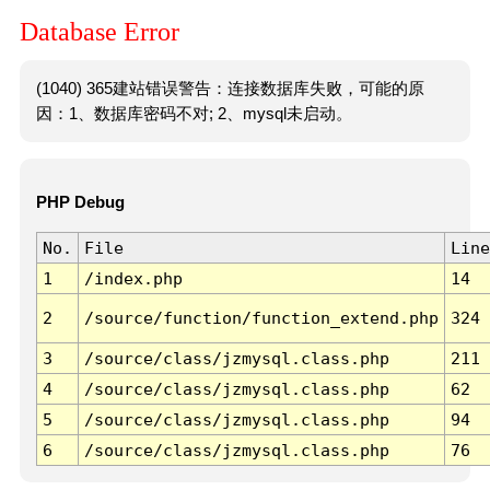
Database Error
(1040) 365建站错误警告：连接数据库失败，可能的原
因：1、数据库密码不对; 2、mysql未启动。
PHP Debug
No.
File
Line
1
/index.php
14
2
/source/function/function_extend.php
324
3
/source/class/jzmysql.class.php
211
4
/source/class/jzmysql.class.php
62
5
/source/class/jzmysql.class.php
94
6
/source/class/jzmysql.class.php
76