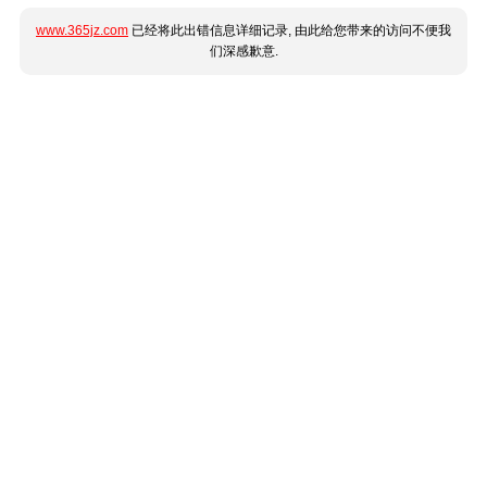
www.365jz.com
已经将此出错信息详细记录, 由此给您带来的访问不便我
们深感歉意.